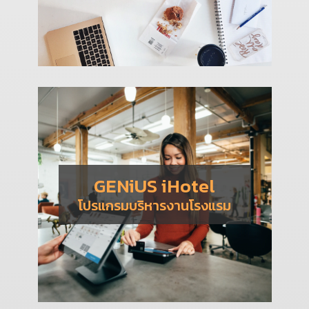
GENiUS iHotel
โปรแกรมบริหารงานโรงแรม