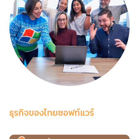
ธุรกิจของไทยซอฟท์แวร์
6 เหตุผลที่ควรเลือกใช้ ThaiSoftware