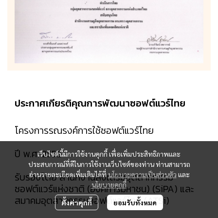
ประกาศเกียรติคุณการพัฒนาซอฟต์แวร์ไทย
โครงการรณรงค์การใช้ซอฟต์แวร์ไทย
ปี พ.ศ. 2552
เว็บไซต์นี้มีการใช้งานคุกกี้ เพื่อเพิ่มประสิทธิภาพและ
ประสบการณ์ที่ดีในการใช้งานเว็บไซต์ของท่าน ท่านสามารถ
รับรองโดย สำนักงานส่งเสริมอุตสาหกรรม
อ่านรายละเอียดเพิ่มเติมได้ที่
นโยบายความเป็นส่วนตัว
และ
นโยบายคุกกี้
ซอฟต์แวร์แห่งชาติ (องค์การมหาชน) (SiPA) และ
สมาคมอุตสาหกรรมซอฟต์แวร์ไทย (ATSi)
ตั้งค่าคุกกี้
ยอมรับทั้งหมด