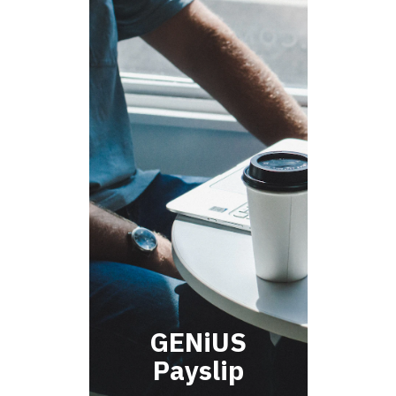
GENiUS
Payslip