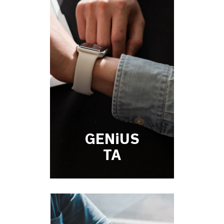
GENiUS
TA