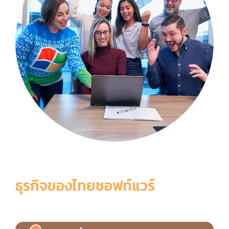
ธุรกิจของไทยซอฟท์แวร์
6 เหตุผลที่ควรเลือกใช้ ThaiSoftware