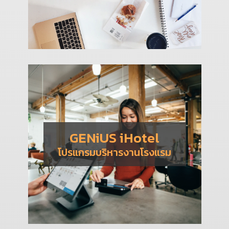
GENiUS iHotel
โปรแกรมบริหารงานโรงแรม