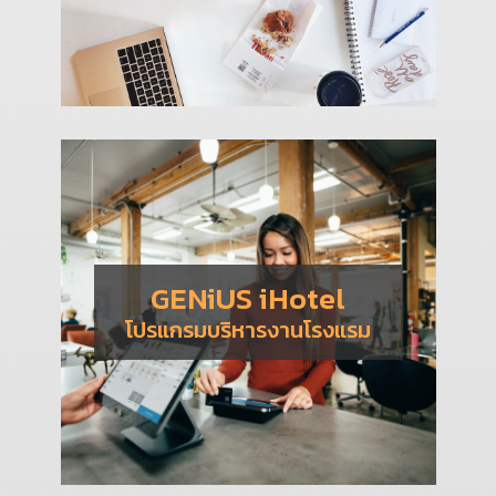
GENiUS iHotel
โปรแกรมบริหารงานโรงแรม