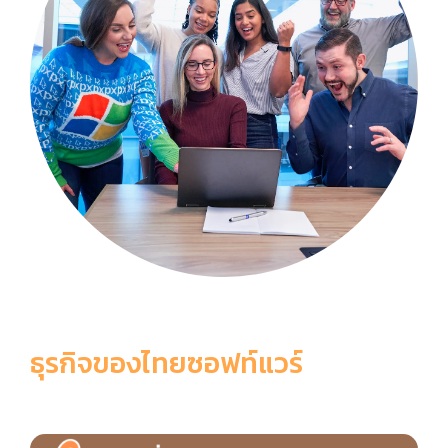
ธุรกิจของไทยซอฟท์แวร์
6 เหตุผลที่ควรเลือกใช้ ThaiSoftware