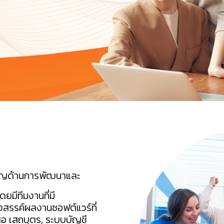
าญด้านการพัฒนาและ
ยมีทีมงานที่มี
รรค์ผลงานซอฟต์แวร์ที่
สอ เสถบุตร, ระบบบัญชี