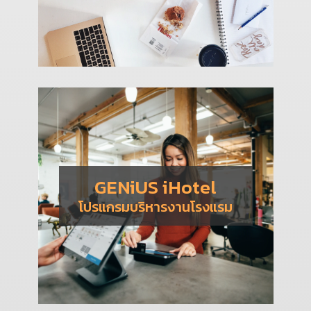
GENiUS iHotel
โปรแกรมบริหารงานโรงแรม