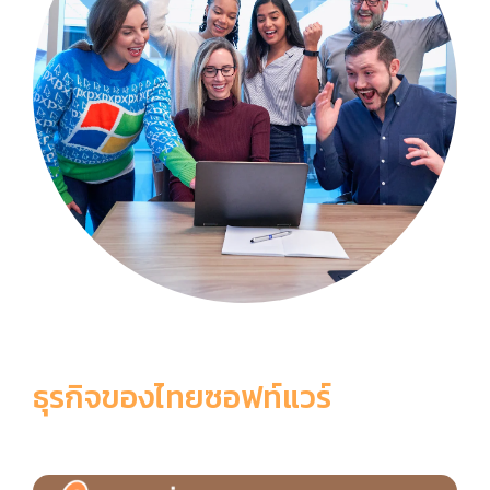
ธุรกิจของไทยซอฟท์แวร์
6 เหตุผลที่ควรเลือกใช้ ThaiSoftware