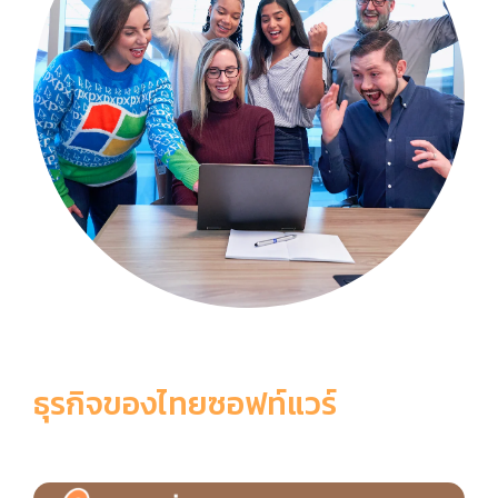
ธุรกิจของไทยซอฟท์แวร์
6 เหตุผลที่ควรเลือกใช้ ThaiSoftware