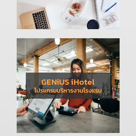
GENiUS iHotel
โปรแกรมบริหารงานโรงแรม