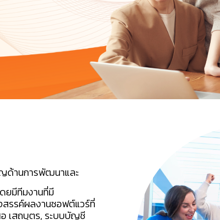
าญด้านการพัฒนาและ
ยมีทีมงานที่มี
รรค์ผลงานซอฟต์แวร์ที่
สอ เสถบุตร, ระบบบัญชี