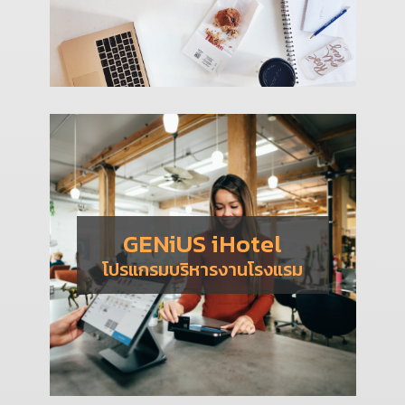
GENiUS iHotel
โปรแกรมบริหารงานโรงแรม