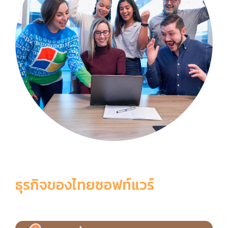
ธุรกิจของไทยซอฟท์แวร์
6 เหตุผลที่ควรเลือกใช้ ThaiSoftware