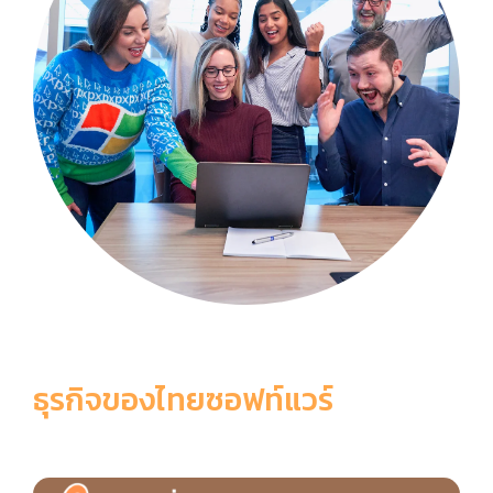
ธุรกิจของไทยซอฟท์แวร์
6 เหตุผลที่ควรเลือกใช้ ThaiSoftware