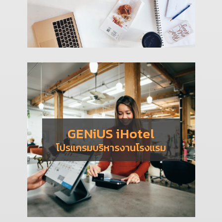
GENiUS iHotel
โปรแกรมบริหารงานโรงแรม