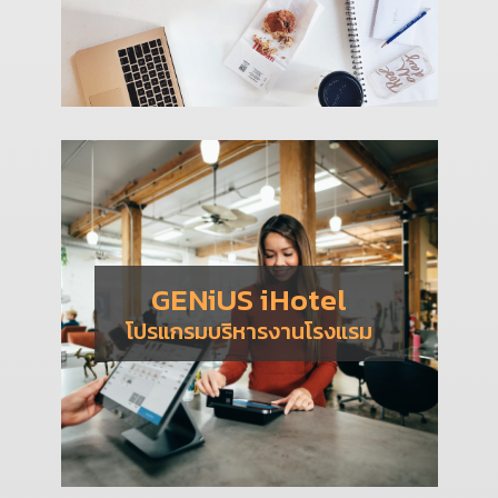
GENiUS iHotel
โปรแกรมบริหารงานโรงแรม