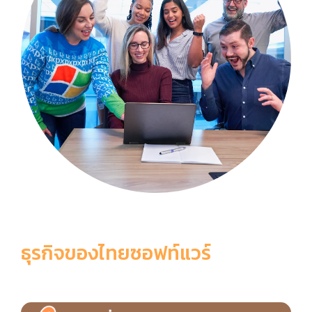
ธุรกิจของไทยซอฟท์แวร์
6 เหตุผลที่ควรเลือกใช้ ThaiSoftware