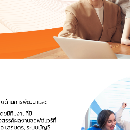
าญด้านการพัฒนาและ
ยมีทีมงานที่มี
รรค์ผลงานซอฟต์แวร์ที่
สอ เสถบุตร, ระบบบัญชี