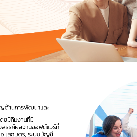
าญด้านการพัฒนาและ
ยมีทีมงานที่มี
รรค์ผลงานซอฟต์แวร์ที่
สอ เสถบุตร, ระบบบัญชี