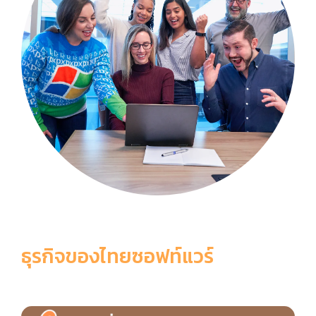
ธุรกิจของไทยซอฟท์แวร์
6 เหตุผลที่ควรเลือกใช้ ThaiSoftware