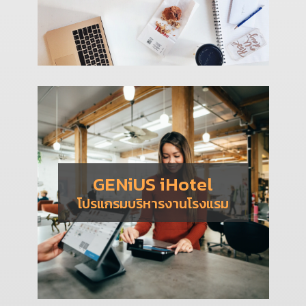
GENiUS iHotel
โปรแกรมบริหารงานโรงแรม