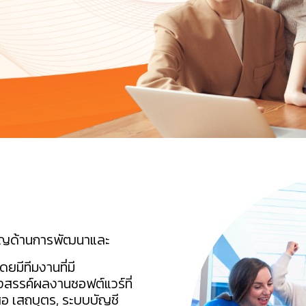
าญด้านการพัฒนาและ
ยมีทีมงานที่มี
รรค์ผลงานซอฟต์แวร์ที่
สอ เสถบุตร, ระบบบัญชี