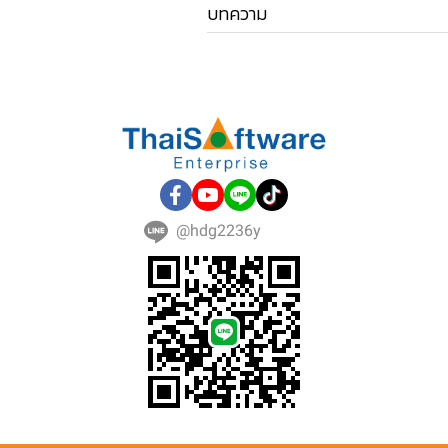
บทความ
@hdg2236y