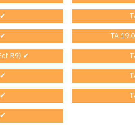
 ✔
T
 ✔
TA 19.0
Ecf R9) ✔
T
 ✔
T
 ✔
T
 ✔