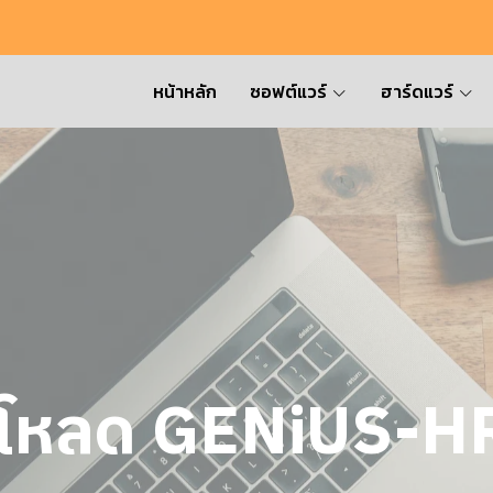
หน้าหลัก
ซอฟต์แวร์
ฮาร์ดแวร์
วน์โหลด GENiUS-H