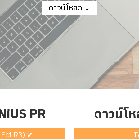
ดาวน์โหลด ↓
NiUS PR
ดาวน์โ
 Ecf R3) ✔
T